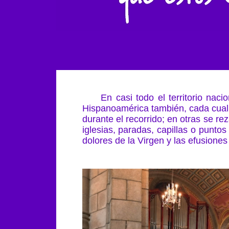
En casi todo el territorio nacion
Hispanoamérica también, cada cual c
durante el recorrido; en otras se re
iglesias, paradas, capillas o punto
dolores de la Virgen y las efusione